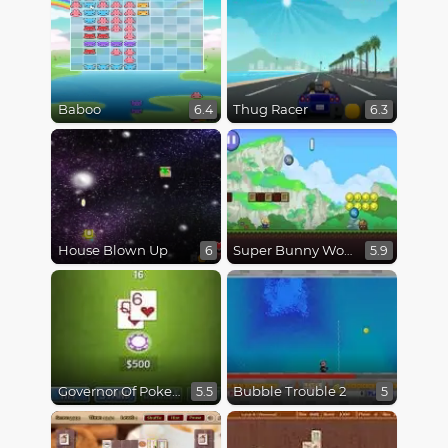
Baboo
Thug Racer
6.4
6.3
House Blown Up
Super Bunny World
6
5.9
Governor Of Poker: Black Jack
Bubble Trouble 2
5.5
5