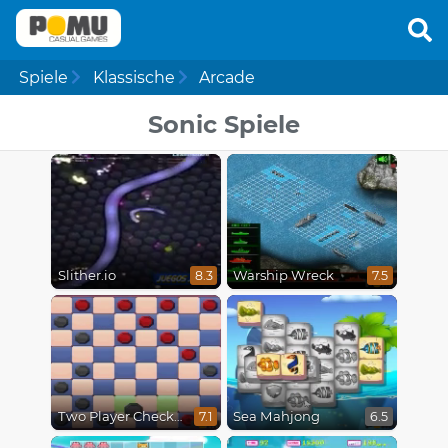
Spiele
Klassische
Arcade
Sonic Spiele
Slither.io
Warship Wreck
8.3
7.5
Two Player Checkers
Sea Mahjong
7.1
6.5