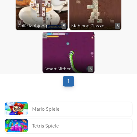
Coffe Mahjong
Mahjong Classic
5
5
Smart Slither
5
1
Mario Spiele
Tetris Spiele