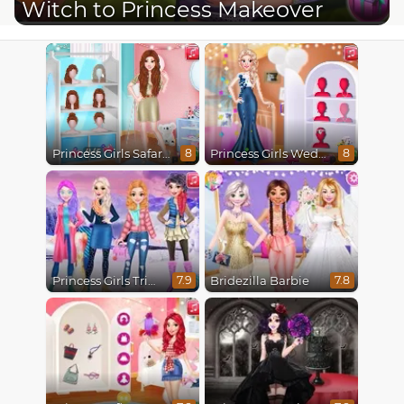
Witch to Princess Makeover
Princess Girls Safari Trip
Princess Girls Wedding Trip
8
8
Princess Girls Trip To Aspen
Bridezilla Barbie
7.9
7.8