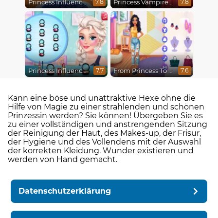
Princess Influencer Summer Tale
Princess Vampire Wedding Makeover
7.8
7.8
Princess Influencer Winter Wonderland
From Princess To Influencer
7.7
7.6
Kann eine böse und unattraktive Hexe ohne die
Hilfe von Magie zu einer strahlenden und schönen
Prinzessin werden? Sie können! Übergeben Sie es
zu einer vollständigen und anstrengenden Sitzung
der Reinigung der Haut, des Makes-up, der Frisur,
der Hygiene und des Vollendens mit der Auswahl
der korrekten Kleidung. Wunder existieren und
werden von Hand gemacht.
Datenschutzerklärung