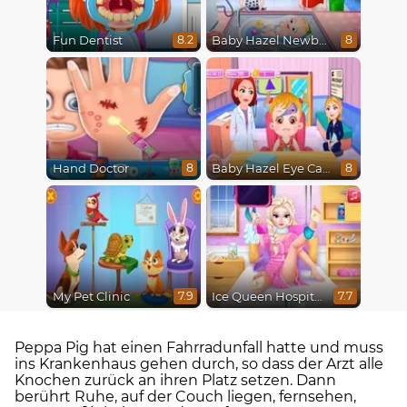
Fun Dentist
Baby Hazel Newborn Vaccination
8.2
8
Hand Doctor
Baby Hazel Eye Care
8
8
My Pet Clinic
Ice Queen Hospital Recovery
7.9
7.7
Peppa Pig hat einen Fahrradunfall hatte und muss
ins Krankenhaus gehen durch, so dass der Arzt alle
Knochen zurück an ihren Platz setzen. Dann
berührt Ruhe, auf der Couch liegen, fernsehen,