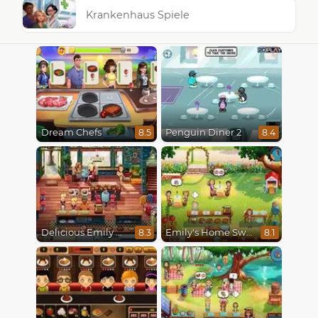
Krankenhaus Spiele
Dream Chefs
Penguin Diner 2
8.5
8.4
Delicious Emily New Beginning
Emily's Home Sweet Home
8.3
8.1