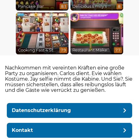
Pancake Bar
Delicious Emily's Hopes And Fears
8.1
8
Cooking Fast 4 Steak
Restaurant Makeover
7.9
7.7
Nachkommen mit vereinten Kräften eine große
Party zu organisieren. Carlos dient. Evie wählen
Kostüme. Jay selfie nimmt die Kabine. Und Sie?. Sie
müssen sicherstellen, dass alles reibungslos läuft
und die Gäste wie verrückt zu genießen.
Datenschutzerklärung
Kontakt