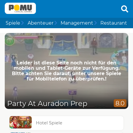
Spiele
Abenteuer
Management
Restaurant
Leider ist diese Seite noch nicht für den
mobilen und Tablet-Geräte zur Verfügung.
Bitte achten Sie darauf, unter unsere Spiele
für Mobiltelefon zu überprüfen.!
Party At Auradon Prep
8.0
Hotel Spiele