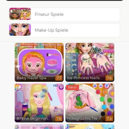
Friseur Spiele
Make-Up Spiele
Baby Hazel Spa Makeover
Ice Princess Nails Spa
7.7
7.6
A New Beginning, From Sad to Fab
Holographic Trends
7.6
7.4