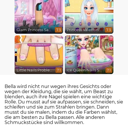
Glam Princess Salon
Princess Valentine's Day Catfish
7.3
7.3
Little Nails Problems
Ice Queen Nails Spa
7.1
7.1
Bella wird nicht nur wegen ihres Gesichts oder
wegen der Kleidung, die sie wählt, um Beast zu
blenden, auch ihre Nägel spielen eine wichtige
Rolle. Du musst auf sie aufpassen, sie schneiden, sie
schleifen und sie zum Strahlen bringen. Dann
musst du sie malen, indem du die Farben wählst,
die am besten zu Bella passen. Alle anderen
Schmuckstücke sind willkommen.