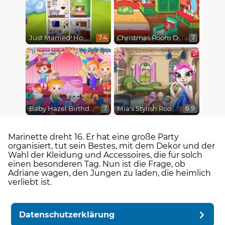
Just Married! Home Deco
Christmas Room Decoration
7.4
7
Baby Hazel Birthday Surprise
Mia's Stylish Room
7
6.9
Marinette dreht 16. Er hat eine große Party
organisiert, tut sein Bestes, mit dem Dekor und der
Wahl der Kleidung und Accessoires, die für solch
einen besonderen Tag. Nun ist die Frage, ob
Adriane wagen, den Jungen zu laden, die heimlich
verliebt ist.
Datenschutzerklärung