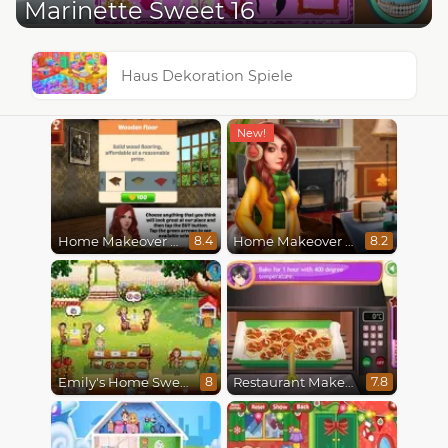
Marinette Sweet 16
Haus Dekoration Spiele
Home Makeover Hidden Object
Home Makeover 2 Hidden Object
8.4
8.2
Emily's Home Sweet Home
Restaurant Makeover
8
7.8