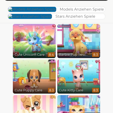
Models Anziehen Spiele
Stars Anziehen Spiele
Cute Unicorn Care
Barbie Pup Rescue
8.4
8.3
Cute Puppy Care
Cute Kitty Care
8.3
8.3