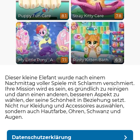
Puppy Fun Care
Stray Kitty Care
8.1
7.8
My Little Pony : Adventures in Aquastria
Rusty Kitten Bath
7.1
6.9
Dieser kleine Elefant wurde nach einem
Nachmittag voller Spiele mit Schlamm verschmiert.
Ihre Mission wird es sein, es gründlich zu reinigen
und dann einen anderen, besseren Aspekt zu
wählen, der seine Schönheit in Beziehung setzt.
Nicht nur Kleidung und Accessoires auswählen,
sondern auch Hautfarbe, Ohren, Schwanz und
Augen.
Datenschutzerklärung