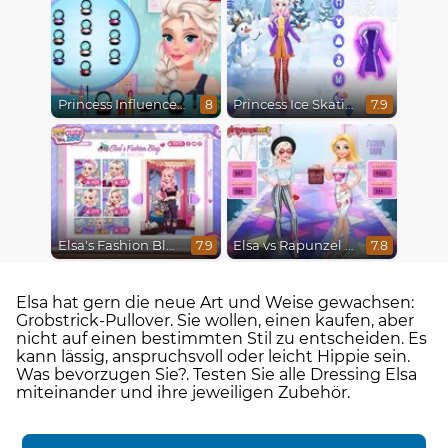
Princess Influencer Winter Wonderland
Princess Ice Skating Adventure
8
7.9
Elsa's Fashion Blog
Elsa vs Rapunzel Fashion Game
7.9
7.8
Elsa hat gern die neue Art und Weise gewachsen:
Grobstrick-Pullover. Sie wollen, einen kaufen, aber
nicht auf einen bestimmten Stil zu entscheiden. Es
kann lässig, anspruchsvoll oder leicht Hippie sein.
Was bevorzugen Sie?. Testen Sie alle Dressing Elsa
miteinander und ihre jeweiligen Zubehör.