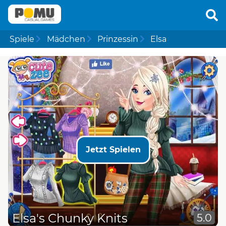
Spiele
Mädchen
Prinzessin
Elsa
Jetzt Spielen
Elsa's Chunky Knits
5.0