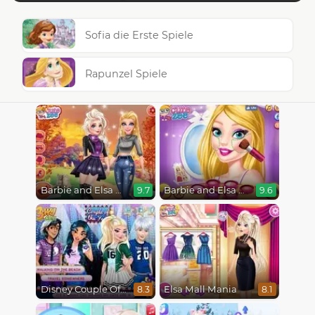
Sofia die Erste Spiele
Rapunzel Spiele
Barbie and Elsa Autumn Patterns
Barbie and Elsa BFFs
9.7
9.6
Disney Couple Of The Year
Elsa Mall Mania
8.3
8.1