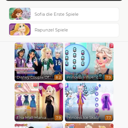
Sofia die Erste Spiele
Rapunzel Spiele
Disney Couple Of The Year
Princess Influencer Winter Wonderland
8.2
7.9
Elsa Mall Mania
Princess Ice Skating Adventure
7.9
7.7