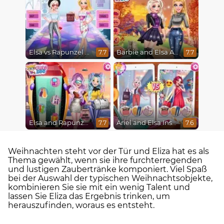
Elsa vs Rapunzel Fashion Game
Barbie and Elsa Autumn Patterns
7.7
7.7
Elsa and Rapunzel Future Fashion
Ariel and Elsa Instagram Famous
7.7
7.6
Weihnachten steht vor der Tür und Eliza hat es als
Thema gewählt, wenn sie ihre furchterregenden
und lustigen Zaubertränke komponiert. Viel Spaß
bei der Auswahl der typischen Weihnachtsobjekte,
kombinieren Sie sie mit ein wenig Talent und
lassen Sie Eliza das Ergebnis trinken, um
herauszufinden, woraus es entsteht.