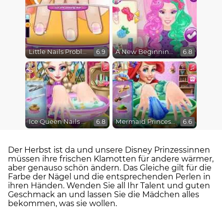
Little Nails Problems
A New Beginning, From Sad to Fab
6.9
6.8
Ice Queen Nails Spa
Mermaid Princess Nails Spa
6.8
6.6
Der Herbst ist da und unsere Disney Prinzessinnen
müssen ihre frischen Klamotten für andere wärmer,
aber genauso schön ändern. Das Gleiche gilt für die
Farbe der Nägel und die entsprechenden Perlen in
ihren Händen. Wenden Sie all Ihr Talent und guten
Geschmack an und lassen Sie die Mädchen alles
bekommen, was sie wollen.