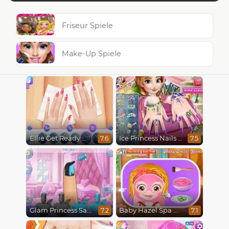
Friseur Spiele
Make-Up Spiele
Ellie Get Ready With Me 2
Ice Princess Nails Spa
7.6
7.5
Glam Princess Salon
Baby Hazel Spa Makeover
7.2
7.1