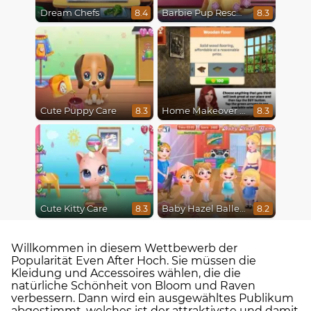
Dream Chefs
Barbie Pup Rescue
8.4
8.3
Cute Puppy Care
Home Makeover Hidden Object
8.3
8.3
Cute Kitty Care
Baby Hazel Ballerina Dance
8.3
8.2
Willkommen in diesem Wettbewerb der
Popularität Even After Hoch. Sie müssen die
Kleidung und Accessoires wählen, die die
natürliche Schönheit von Bloom und Raven
verbessern. Dann wird ein ausgewähltes Publikum
abgestimmt, welches ist der attraktivste und damit