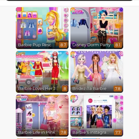
Barbie Pup Rescue
Disney Dorm Party
8.7
8.1
Barbie Loves Her Job
Bridezilla Barbie
8
7.8
Barbie Life in Pink
Barbie's Instagram Life
7.8
7.7