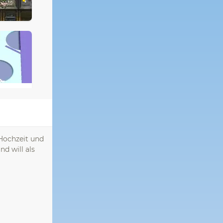
 Hochzeit und
d will als