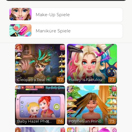
Make-Up Spiele
Maniküre Spiele
Cleopatra Real Haircuts
Hailey´s Fabulous Hairstyle Challenge
7.7
7.7
Baby Hazel Photoshoot
Polynesian Princess Real Haircuts
7.6
7.5