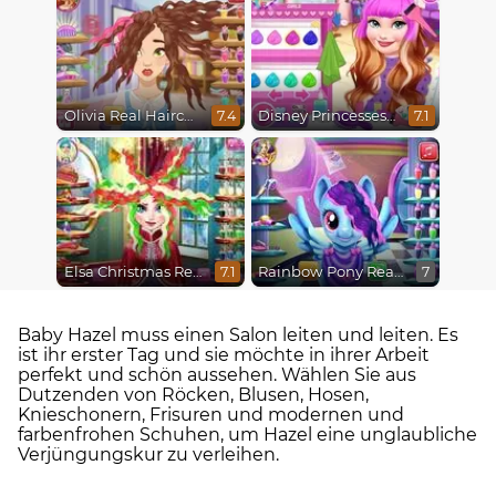
Olivia Real Haircuts
Disney Princesses Makeover Salon
7.4
7.1
Elsa Christmas Real Haircuts
Rainbow Pony Real Haircuts
7.1
7
Baby Hazel muss einen Salon leiten und leiten. Es
ist ihr erster Tag und sie möchte in ihrer Arbeit
perfekt und schön aussehen. Wählen Sie aus
Dutzenden von Röcken, Blusen, Hosen,
Knieschonern, Frisuren und modernen und
farbenfrohen Schuhen, um Hazel eine unglaubliche
Verjüngungskur zu verleihen.