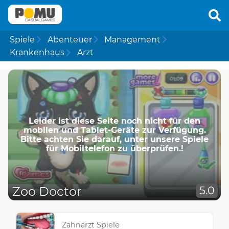
Spiele
Abenteuer
Management
Krankenhaus
Arzt
Leider ist diese Seite noch nicht für den
mobilen und Tablet-Geräte zur Verfügung.
Bitte achten Sie darauf, unter unsere Spiele
für Mobiltelefon zu überprüfen.!
Zoo Doctor
5.0
Zahnarzt Spiele