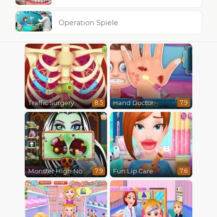
Operation Spiele
Traffic Surgery
Hand Doctor
8.5
7.9
Monster High Nose Doctor
Fun Lip Care
7.9
7.6