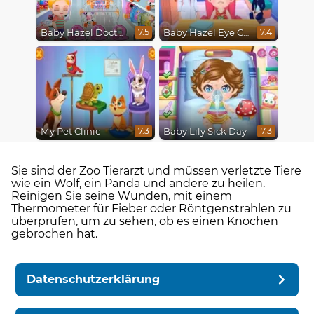
Baby Hazel Doctor Play
Baby Hazel Eye Care
7.5
7.4
My Pet Clinic
Baby Lily Sick Day
7.3
7.3
Sie sind der Zoo Tierarzt und müssen verletzte Tiere
wie ein Wolf, ein Panda und andere zu heilen.
Reinigen Sie seine Wunden, mit einem
Thermometer für Fieber oder Röntgenstrahlen zu
überprüfen, um zu sehen, ob es einen Knochen
gebrochen hat.
Datenschutzerklärung