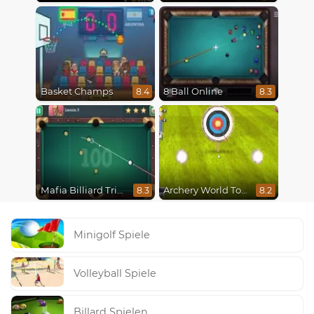
Basket Champs
8 Ball Online
8.4
8.3
Mafia Billiard Tricks
Archery World Tour
8.3
8.2
Minigolf Spiele
Volleyball Spiele
Billard Spielen