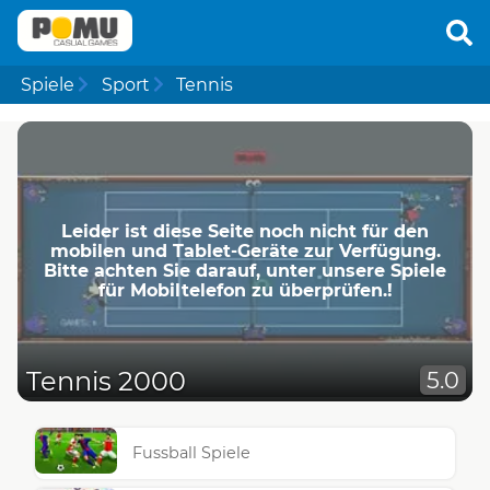
Spiele
Sport
Tennis
Leider ist diese Seite noch nicht für den
mobilen und Tablet-Geräte zur Verfügung.
Bitte achten Sie darauf, unter unsere Spiele
für Mobiltelefon zu überprüfen.!
Tennis 2000
5.0
Fussball Spiele