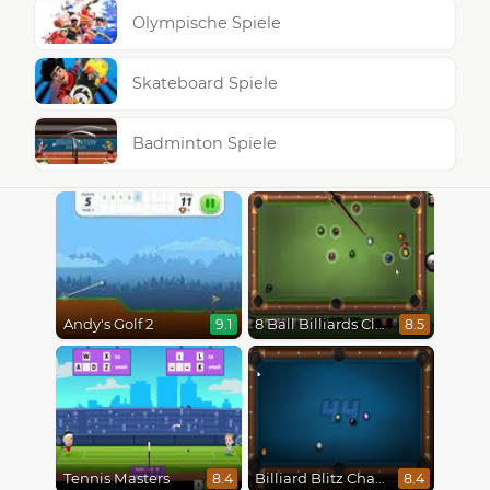
Olympische Spiele
Skateboard Spiele
Badminton Spiele
Andy's Golf 2
8 Ball Billiards Classic
9.1
8.5
Tennis Masters
Billiard Blitz Challenge
8.4
8.4