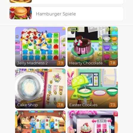
Hamburger Spiele
Jelly Madness 2
Hearty Chocolate Cake
7.9
7.8
Cake Shop
Easter Cookies
7.8
7.5