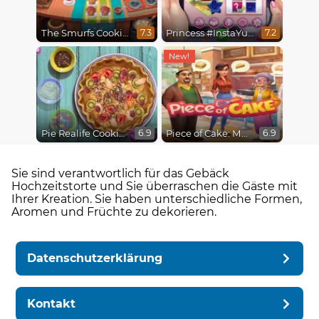
The Smurfs Cooking
Princess #InstaYuuum Macarons & Flowers
7.3
7.2
Pie Realife Cooking
Piece of Cake: Merge & Bake
6.9
6.9
Sie sind verantwortlich für das Gebäck
Hochzeitstorte und Sie überraschen die Gäste mit
Ihrer Kreation. Sie haben unterschiedliche Formen,
Aromen und Früchte zu dekorieren.
Datenschutzerklärung
Kontakt