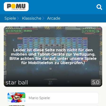
Spiele
Klassische
Arcade
Leider ist diese Seite noch nicht für den
mobilen und Tablet-Geräte zur Verfügung.
Bitte achten Sie darauf, unter unsere Spiele
für Mobiltelefon zu überprüfen.!
star ball
5.0
Mario Spiele