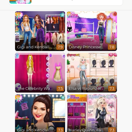
Gigi and Kendall BFFS
Disney Princesses Runway Show
7.9
7.8
The Celebrity Way Of Life
Elsa vs Rapunzel Fashion Game
7.5
7.3
Gigi and Kendall Fashionistas
Harley Quinn, Fashionista on the Cover
7.3
7.3