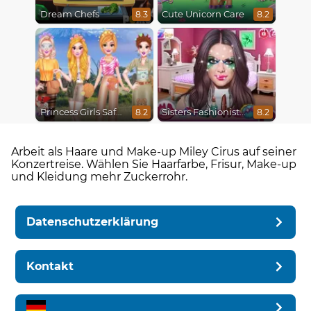
Dream Chefs
Cute Unicorn Care
8.3
8.2
Princess Girls Safari Trip
Sisters Fashionista Makeup
8.2
8.2
Arbeit als Haare und Make-up Miley Cirus auf seiner
Konzertreise. Wählen Sie Haarfarbe, Frisur, Make-up
und Kleidung mehr Zuckerrohr.
Datenschutzerklärung
Kontakt