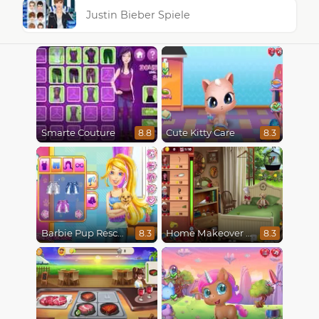
Justin Bieber Spiele
Smarte Couture
Cute Kitty Care
8.8
8.3
Barbie Pup Rescue
Home Makeover Hidden Object
8.3
8.3