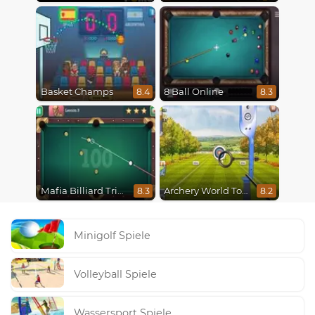
Basket Champs
8 Ball Online
8.4
8.3
Mafia Billiard Tricks
Archery World Tour
8.3
8.2
Minigolf Spiele
Volleyball Spiele
Wassersport Spiele