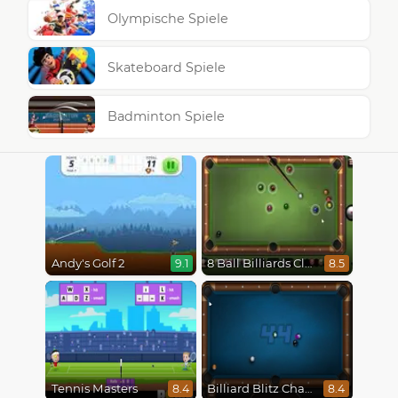
Olympische Spiele
Skateboard Spiele
Badminton Spiele
Andy's Golf 2
8 Ball Billiards Classic
9.1
8.5
Tennis Masters
Billiard Blitz Challenge
8.4
8.4