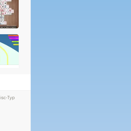
isc-Typ