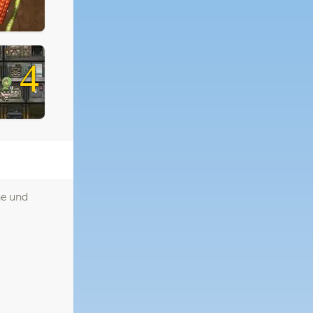
4
he und